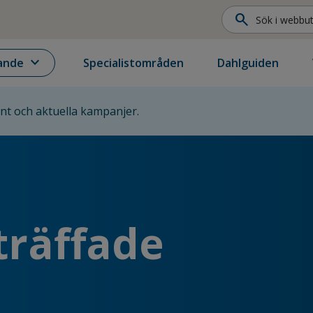
search
expand_more
ande
Specialistområden
Dahlguiden
ent och aktuella kampanjer.
träffade