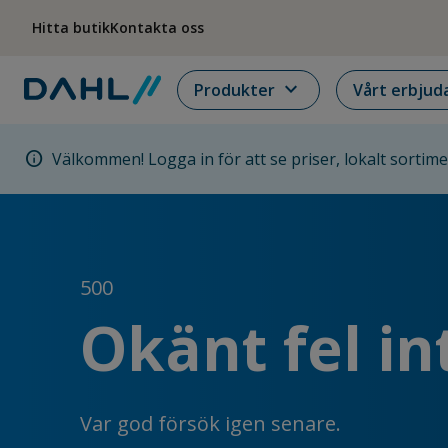
Hoppa till menyn
Hoppa till huvudinnehållet
Hoppa till sidfoten
Hitta butik
Kontakta oss
expand_more
Produkter
Vårt erbjud
info
Välkommen! Logga in för att se priser, lokalt sortim
500
Okänt fel in
Var god försök igen senare.