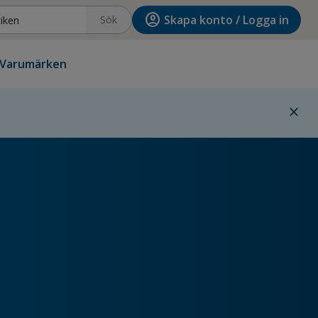
account_circle
Skapa konto / Logga in
Sök
Varumärken
close