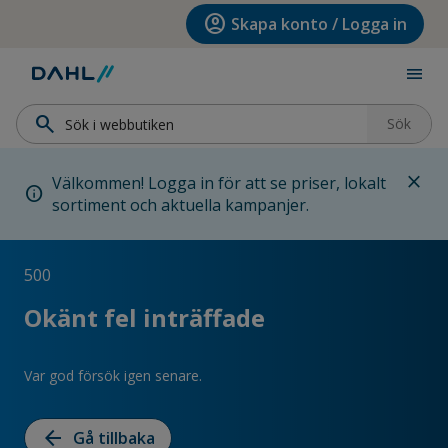
Hoppa till menyn
Hoppa till huvudinnehållet
Hoppa till sidfoten
account_circle
Skapa konto / Logga in
menu
search
Sök
close
Välkommen! Logga in för att se priser, lokalt
info
sortiment och aktuella kampanjer.
500
Okänt fel inträffade
Var god försök igen senare.
arrow_back
Gå tillbaka