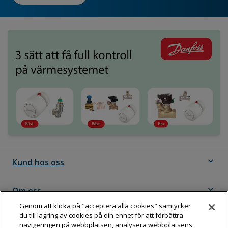
expand_more
Kund hos oss
expand_more
Om oss
Genom att klicka på "acceptera alla cookies" samtycker
du till lagring av cookies på din enhet för att förbättra
expand_more
Följ Dahl
navigeringen på webbplatsen, analysera webbplatsens