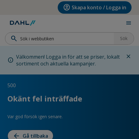
Hoppa till menyn
Hoppa till huvudinnehållet
Hoppa till sidfoten
account_circle
Skapa konto / Logga in
menu
search
Sök
close
Välkommen! Logga in för att se priser, lokalt
info
sortiment och aktuella kampanjer.
500
Okänt fel inträffade
Var god försök igen senare.
arrow_back
Gå tillbaka