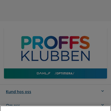
expand_more
Kund hos oss
expand_more
Om oss