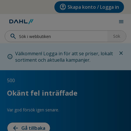
Hoppa till menyn
Hoppa till huvudinnehållet
Hoppa till sidfoten
account_circle
Skapa konto / Logga in
menu
search
Sök
close
Välkommen! Logga in för att se priser, lokalt
info
sortiment och aktuella kampanjer.
500
Okänt fel inträffade
Var god försök igen senare.
arrow_back
Gå tillbaka