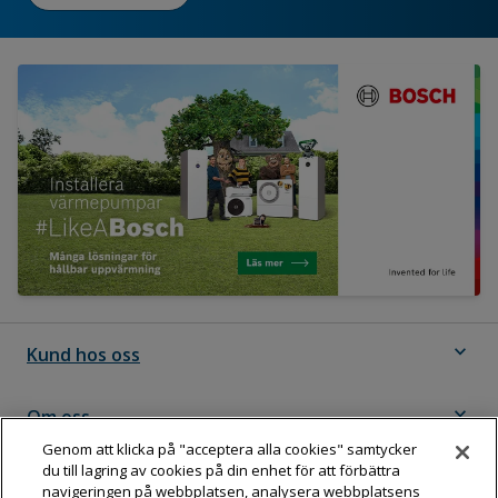
expand_more
Kund hos oss
expand_more
Om oss
Genom att klicka på "acceptera alla cookies" samtycker
du till lagring av cookies på din enhet för att förbättra
expand_more
Följ Dahl
navigeringen på webbplatsen, analysera webbplatsens