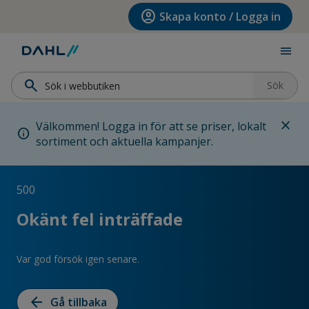
Hoppa till menyn
Hoppa till huvudinnehållet
Hoppa till sidfoten
account_circle
Skapa konto / Logga in
menu
search
Sök
close
Välkommen! Logga in för att se priser, lokalt
info
sortiment och aktuella kampanjer.
500
Okänt fel inträffade
Var god försök igen senare.
arrow_back
Gå tillbaka