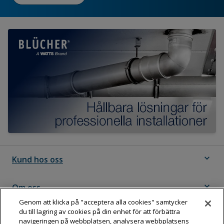
expand_more
Kund hos oss
expand_more
Om oss
Genom att klicka på "acceptera alla cookies" samtycker
du till lagring av cookies på din enhet för att förbättra
expand_more
Följ Dahl
navigeringen på webbplatsen, analysera webbplatsens