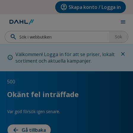
Hoppa till menyn
Hoppa till huvudinnehållet
Hoppa till sidfoten
account_circle
Skapa konto / Logga in
menu
search
Sök
close
Välkommen! Logga in för att se priser, lokalt
info
sortiment och aktuella kampanjer.
500
Okänt fel inträffade
Var god försök igen senare.
arrow_back
Gå tillbaka