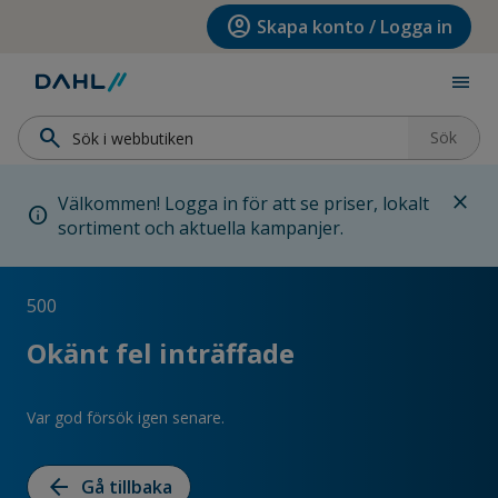
Hoppa till menyn
Hoppa till huvudinnehållet
Hoppa till sidfoten
account_circle
Skapa konto / Logga in
menu
search
Sök
close
Välkommen! Logga in för att se priser, lokalt
info
sortiment och aktuella kampanjer.
500
Okänt fel inträffade
Var god försök igen senare.
arrow_back
Gå tillbaka