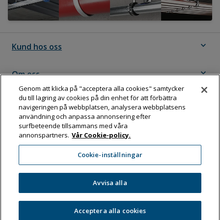
expand_more
Kund hos oss
expand_more
Om oss
Genom att klicka på "acceptera alla cookies" samtycker
du till lagring av cookies på din enhet för att förbättra
expand_more
Följ Dahl
navigeringen på webbplatsen, analysera webbplatsens
användning och anpassa annonsering efter
surfbeteende tillsammans med våra
annonspartners.
Vår Cookie-policy.
Dahl Sverige AB
Cookie-inställningar
Box 11076, 161 11 BROMMA
Tel:
08-583 595 00
Avvisa alla
Acceptera alla cookies