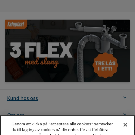
expand_more
Kund hos oss
expand_more
Om oss
Genom att klicka på "acceptera alla cookies" samtycker
du till lagring av cookies på din enhet för att förbättra
expand_more
Följ Dahl