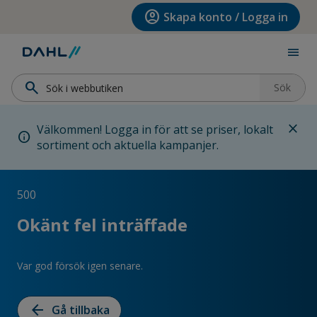
Hoppa till menyn
Hoppa till huvudinnehållet
Hoppa till sidfoten
account_circle
Skapa konto / Logga in
menu
search
Sök
close
Välkommen! Logga in för att se priser, lokalt
info
sortiment och aktuella kampanjer.
500
Okänt fel inträffade
Var god försök igen senare.
arrow_back
Gå tillbaka