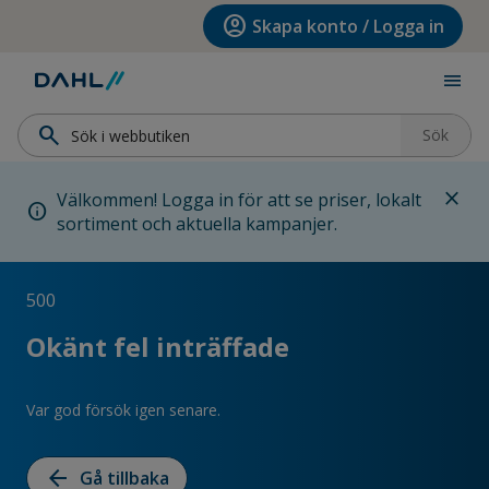
Hoppa till menyn
Hoppa till huvudinnehållet
Hoppa till sidfoten
account_circle
Skapa konto / Logga in
menu
search
Sök
close
Välkommen! Logga in för att se priser, lokalt
info
sortiment och aktuella kampanjer.
500
Okänt fel inträffade
Var god försök igen senare.
arrow_back
Gå tillbaka