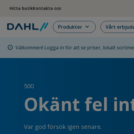
Hoppa till menyn
Hoppa till huvudinnehållet
Hoppa till sidfoten
Hitta butik
Kontakta oss
expand_more
Produkter
Vårt erbjud
info
Välkommen! Logga in för att se priser, lokalt sortim
500
Okänt fel in
Var god försök igen senare.