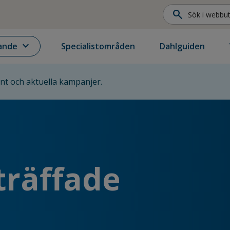
search
expand_more
ande
Specialistområden
Dahlguiden
ent och aktuella kampanjer.
träffade