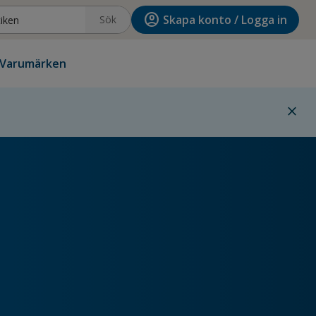
account_circle
Skapa konto / Logga in
Sök
Varumärken
close