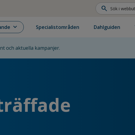
search
expand_more
ande
Specialistområden
Dahlguiden
ent och aktuella kampanjer.
träffade