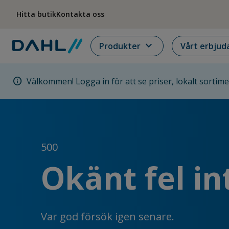
Hoppa till menyn
Hoppa till huvudinnehållet
Hoppa till sidfoten
Hitta butik
Kontakta oss
expand_more
Produkter
Vårt erbjud
info
Välkommen! Logga in för att se priser, lokalt sortim
500
Okänt fel in
Var god försök igen senare.