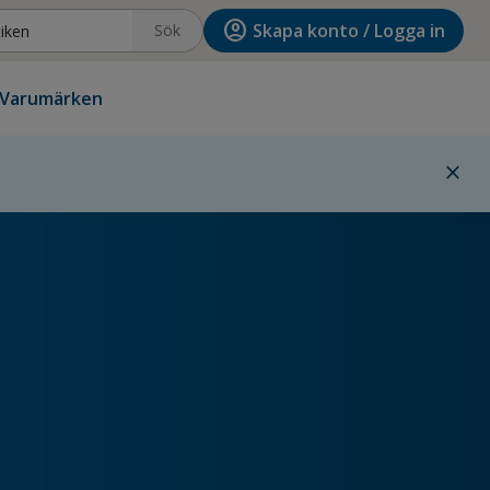
account_circle
Skapa konto / Logga in
Sök
Varumärken
close