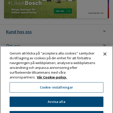
expand_more
Kund hos oss
expand_more
Om oss
Genom att klicka på "acceptera alla cookies" samtycker
du till lagring av cookies på din enhet för att förbättra
expand_more
Följ Dahl
navigeringen på webbplatsen, analysera webbplatsens
användning och anpassa annonsering efter
surfbeteende tillsammans med våra
annonspartners.
Vår Cookie-policy.
Dahl Sverige AB
Cookie-inställningar
Box 11076, 161 11 BROMMA
Tel:
08-583 595 00
Avvisa alla