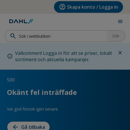
Hoppa till menyn
Hoppa till huvudinnehållet
Hoppa till sidfoten
account_circle
Skapa konto / Logga in
menu
search
Sök
close
Välkommen! Logga in för att se priser, lokalt
info
sortiment och aktuella kampanjer.
500
Okänt fel inträffade
Var god försök igen senare.
arrow_back
Gå tillbaka