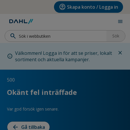
Hoppa till menyn
Hoppa till huvudinnehållet
Hoppa till sidfoten
account_circle
Skapa konto / Logga in
menu
search
Sök
close
Välkommen! Logga in för att se priser, lokalt
info
sortiment och aktuella kampanjer.
500
Okänt fel inträffade
Var god försök igen senare.
arrow_back
Gå tillbaka