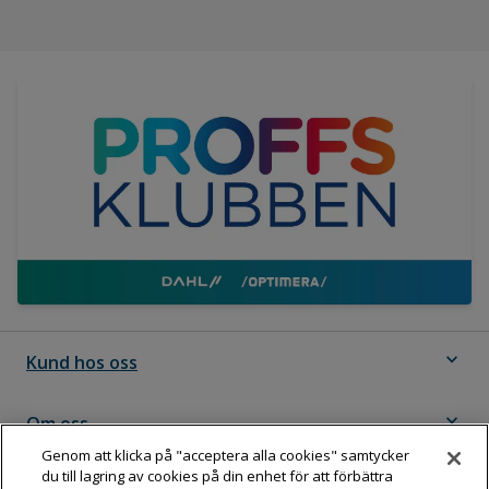
expand_more
Kund hos oss
expand_more
Om oss
Genom att klicka på "acceptera alla cookies" samtycker
du till lagring av cookies på din enhet för att förbättra
expand_more
Följ Dahl