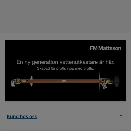
expand_more
Kund hos oss