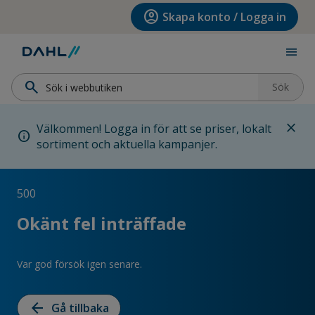
Hoppa till menyn
Hoppa till huvudinnehållet
Hoppa till sidfoten
account_circle
Skapa konto / Logga in
menu
search
Sök
close
Välkommen! Logga in för att se priser, lokalt
info
sortiment och aktuella kampanjer.
500
Okänt fel inträffade
Var god försök igen senare.
arrow_back
Gå tillbaka