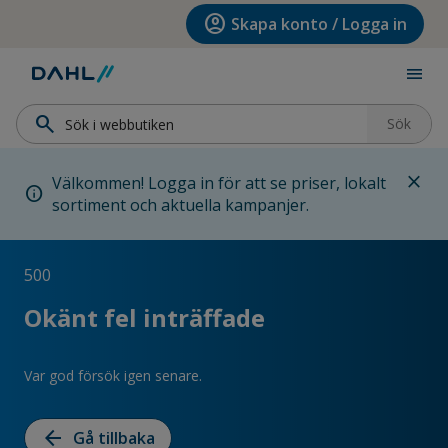
Hoppa till menyn
Hoppa till huvudinnehållet
Hoppa till sidfoten
account_circle
Skapa konto / Logga in
menu
search
Sök
close
Välkommen! Logga in för att se priser, lokalt
info
sortiment och aktuella kampanjer.
500
Okänt fel inträffade
Var god försök igen senare.
arrow_back
Gå tillbaka