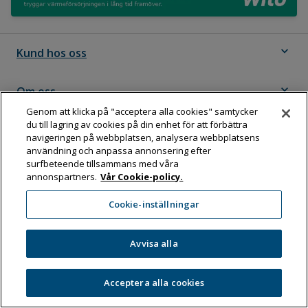
expand_more
Kund hos oss
expand_more
Om oss
Genom att klicka på "acceptera alla cookies" samtycker
du till lagring av cookies på din enhet för att förbättra
expand_more
Följ Dahl
navigeringen på webbplatsen, analysera webbplatsens
användning och anpassa annonsering efter
surfbeteende tillsammans med våra
annonspartners.
Vår Cookie-policy.
Dahl Sverige AB
Cookie-inställningar
Box 11076, 161 11 BROMMA
Tel:
08-583 595 00
Avvisa alla
Acceptera alla cookies