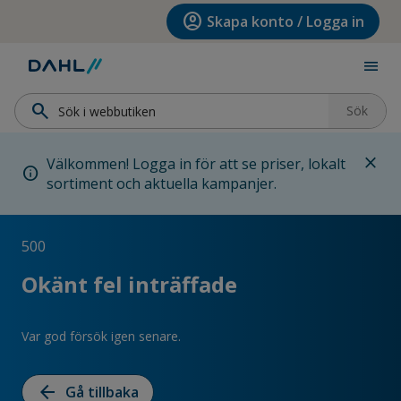
Hoppa till menyn
Hoppa till huvudinnehållet
Hoppa till sidfoten
account_circle
Skapa konto / Logga in
menu
search
Sök
close
Välkommen! Logga in för att se priser, lokalt
info
sortiment och aktuella kampanjer.
500
Okänt fel inträffade
Var god försök igen senare.
arrow_back
Gå tillbaka