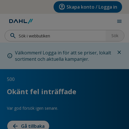
Hoppa till menyn
Hoppa till huvudinnehållet
Hoppa till sidfoten
account_circle
Skapa konto / Logga in
menu
search
Sök
close
Välkommen! Logga in för att se priser, lokalt
info
sortiment och aktuella kampanjer.
500
Okänt fel inträffade
Var god försök igen senare.
arrow_back
Gå tillbaka