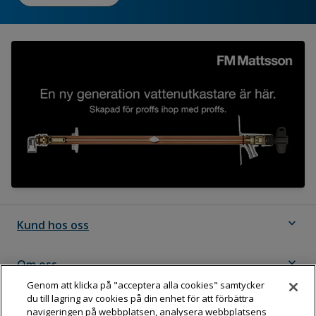
expand_more
Kund hos oss
expand_more
Om oss
Genom att klicka på "acceptera alla cookies" samtycker
du till lagring av cookies på din enhet för att förbättra
expand_more
Följ Dahl
navigeringen på webbplatsen, analysera webbplatsens