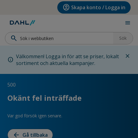
Hoppa till menyn
Hoppa till huvudinnehållet
Hoppa till sidfoten
account_circle
Skapa konto / Logga in
menu
search
Sök
close
Välkommen! Logga in för att se priser, lokalt
info
sortiment och aktuella kampanjer.
500
Okänt fel inträffade
Var god försök igen senare.
arrow_back
Gå tillbaka