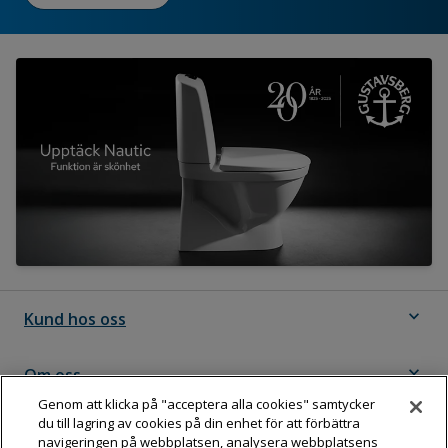
expand_more
Kund hos oss
expand_more
Om oss
Genom att klicka på "acceptera alla cookies" samtycker
du till lagring av cookies på din enhet för att förbättra
expand_more
Följ Dahl
navigeringen på webbplatsen, analysera webbplatsens