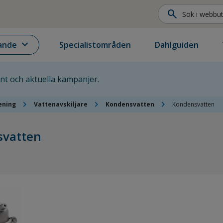
search
expand_more
ande
Specialistområden
Dahlguiden
ent och aktuella kampanjer.
chevron_right
chevron_right
chevron_right
rening
Vattenavskiljare
Kondensvatten
Kondensvatten
svatten