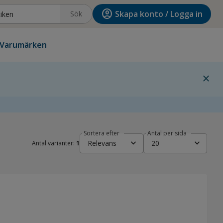
account_circle
Skapa konto / Logga in
Sök
Varumärken
close
Sortera efter
Antal per sida
expand_more
expand_more
Relevans
20
Antal varianter:
1