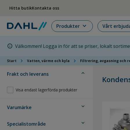
Hoppa till menyn
Hoppa till huvudinnehållet
Hoppa till sidfoten
Hitta butik
Kontakta oss
expand_more
Produkter
Vårt erbjud
info
Välkommen! Logga in för att se priser, lokalt sortim
chevron_right
chevron_right
Start
Vatten, värme och kyla
Filtrering, avgasning och 
expand_less
Frakt och leverans
Konden
Visa endast lagerförda produkter
expand_more
Varumärke
expand_more
Specialistområde