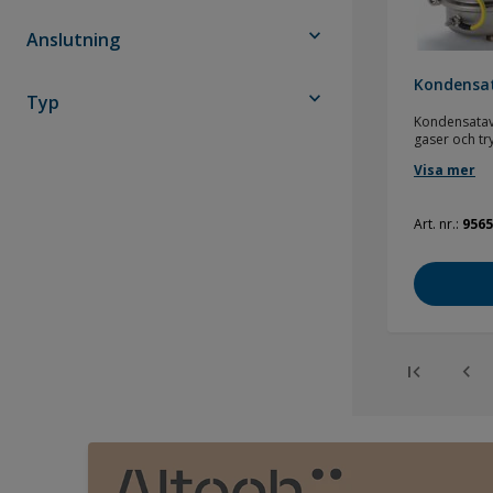
expand_more
Anslutning
Kondensa
expand_more
Typ
Kondensatav
gaser och tr
förfrågan.
Visa mer
Art. nr.
9565
first_page
chevron_left