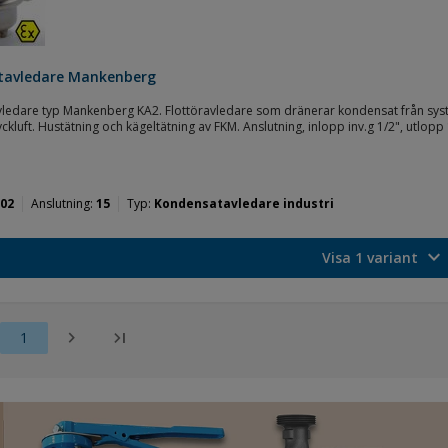
tavledare Mankenberg
ledare typ Mankenberg KA2. Flottöravledare som dränerar kondensat från sys
yckluft. Hustätning och kägeltätning av FKM. Anslutning, inlopp inv.g 1/2", utlop
02
Anslutning
15
Typ
Kondensatavledare industri
expand_more
Visa 1 variant
chevron_right
last_page
1