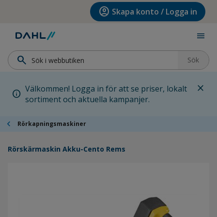
Hoppa till menyn
Hoppa till huvudinnehållet
Hoppa till sidfoten
account_circle
Skapa konto / Logga in
menu
search
Sök
close
Välkommen! Logga in för att se priser, lokalt
info
sortiment och aktuella kampanjer.
chevron_left
Rörkapningsmaskiner
Rörskärmaskin Akku-Cento Rems