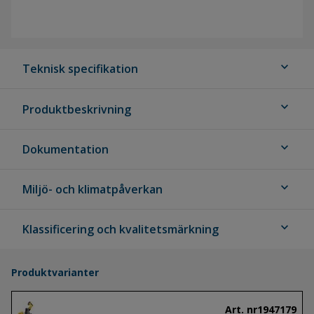
expand_more
Teknisk specifikation
expand_more
Produktbeskrivning
expand_more
Dokumentation
expand_more
Miljö- och klimatpåverkan
expand_more
Klassificering och kvalitetsmärkning
Produktvarianter
Art. nr
1947179