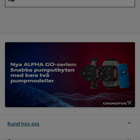
expand_more
Kund hos oss