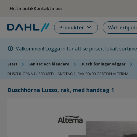
Hoppa till menyn
Hoppa till huvudinnehållet
Hoppa till sidfoten
Hitta butik
Kontakta oss
expand_more
Produkter
Vårt erbjud
info
Välkommen! Logga in för att se priser, lokalt sortim
chevron_right
chevron_right
chevron_right
Start
Sanitet och blandare
Duschlösningar väggar
DUSCHHÖRNA LUSSO MED HANDTAG 1, RAK 90x90 GRÅTON ALTERNA
Duschhörna Lusso, rak, med handtag 1