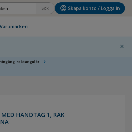
account_circle
Skapa konto / Logga in
Sök
Varumärken
close
chevron_right
ingång, rektangulär
MED HANDTAG 1, RAK
RNA