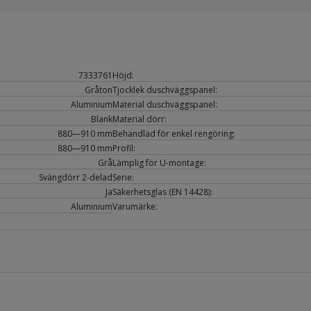
7333761
Höjd:
Gråton
Tjocklek duschväggspanel:
Aluminium
Material duschväggspanel:
Blank
Material dörr:
880—910 mm
Behandlad för enkel rengöring:
880—910 mm
Profil:
Grå
Lämplig för U-montage:
Svängdörr 2-delad
Serie:
Ja
Säkerhetsglas (EN 14428):
Aluminium
Varumärke: