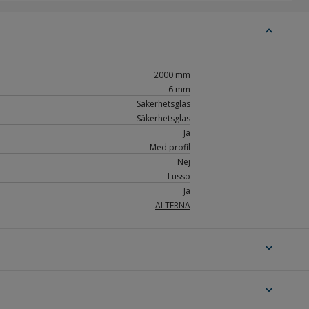
expand_less
2000 mm
6 mm
Säkerhetsglas
Säkerhetsglas
Ja
Med profil
Nej
Lusso
Ja
ALTERNA
expand_more
expand_more