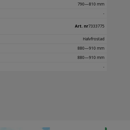
790—810 mm
-
Art. nr
7333775
Halvfrostad
880—910 mm
880—910 mm
-