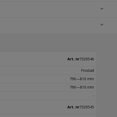
expand_more
expand_more
Art. nr
7329546
Frostad
790—810 mm
790—810 mm
-
Art. nr
7329545