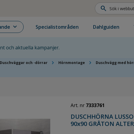
search
expand_more
ande
Specialistområden
Dahlguiden
ent och aktuella kampanjer.
chevron_right
chevron_right
Duschväggar och -dörrar
Hörnmontage
Duschvägg med hörn
Art. nr
7333761
DUSCHHÖRNA LUSSO 
90x90 GRÅTON ALTE