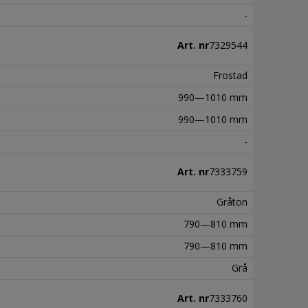
-
Art. nr
7329544
Frostad
990—1010 mm
990—1010 mm
-
Art. nr
7333759
Gråton
790—810 mm
790—810 mm
Grå
Art. nr
7333760