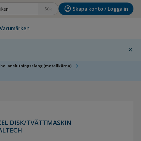
account_circle
Skapa konto / Logga in
Sök
Varumärken
close
chevron_right
ibel anslutningsslang (metallkärna)
KEL DISK/TVÄTTMASKIN
 ALTECH