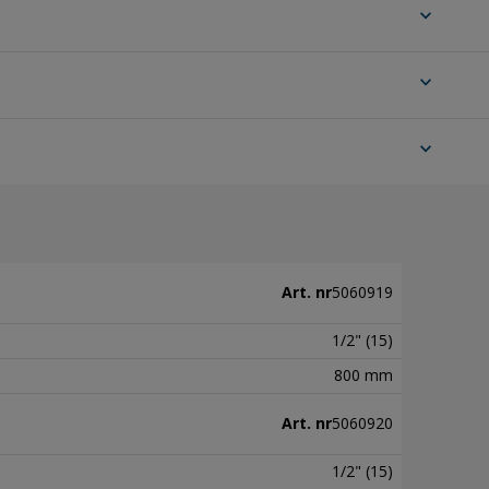
expand_more
expand_more
expand_more
Art. nr
5060919
1/2" (15)
800 mm
Art. nr
5060920
1/2" (15)