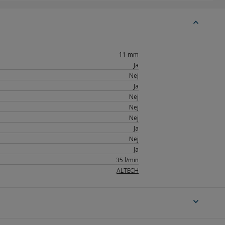
expand_less
11 mm
Ja
Nej
Ja
Nej
Nej
Nej
Ja
Nej
Ja
35 l/min
ALTECH
expand_more