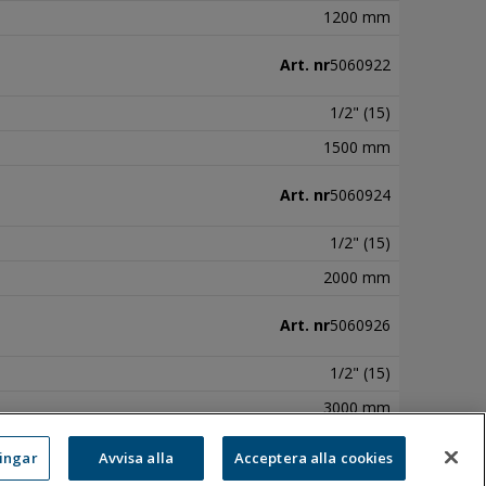
1200 mm
Art. nr
5060922
1/2" (15)
1500 mm
Art. nr
5060924
1/2" (15)
2000 mm
Art. nr
5060926
1/2" (15)
3000 mm
Art. nr
5060921
ningar
Avvisa alla
Acceptera alla cookies