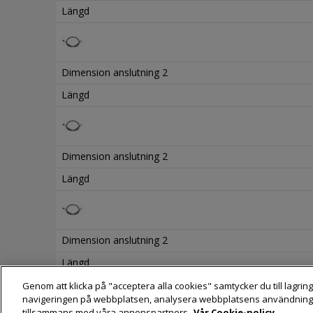
Längd
Dimension anslutning 2
Längd
Dimension anslutning 2
Längd
Dimension anslutning 2
Längd
Genom att klicka på "acceptera alla cookies" samtycker du till lagring
navigeringen på webbplatsen, analysera webbplatsens användning
tillsammans med våra annonspartners.
Vår Cookie-policy.