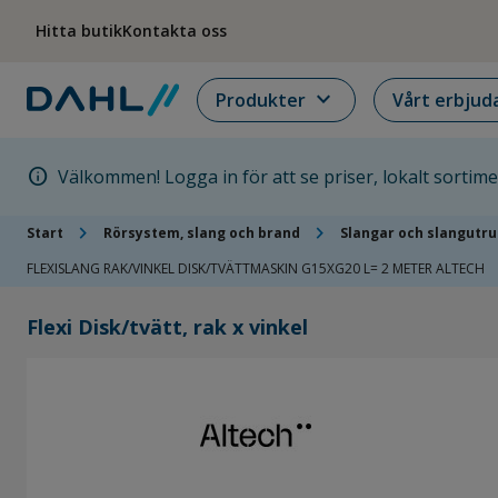
Hoppa till menyn
Hoppa till huvudinnehållet
Hoppa till sidfoten
Hitta butik
Kontakta oss
expand_more
Produkter
Vårt erbjud
info
Välkommen! Logga in för att se priser, lokalt sortim
chevron_right
chevron_right
Start
Rörsystem, slang och brand
Slangar och slangutru
FLEXISLANG RAK/VINKEL DISK/TVÄTTMASKIN G15XG20 L= 2 METER ALTECH
Flexi Disk/tvätt, rak x vinkel