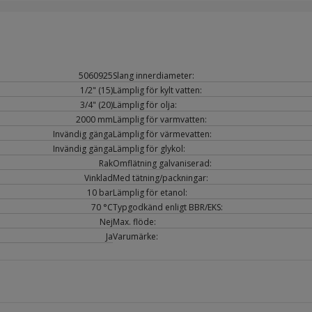
5060925
Slang innerdiameter:
1/2" (15)
Lämplig för kylt vatten:
3/4" (20)
Lämplig för olja:
2000 mm
Lämplig för varmvatten:
Invändig gänga
Lämplig för värmevatten:
Invändig gänga
Lämplig för glykol:
Rak
Omflätning galvaniserad:
Vinklad
Med tätning/packningar:
10 bar
Lämplig för etanol:
70 °C
Typgodkänd enligt BBR/EKS:
Nej
Max. flöde:
Ja
Varumärke: