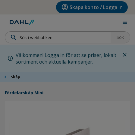
Hoppa till menyn
Hoppa till huvudinnehållet
Hoppa till sidfoten
account_circle
Skapa konto / Logga in
menu
search
Sök
close
Välkommen! Logga in för att se priser, lokalt
info
sortiment och aktuella kampanjer.
chevron_left
Skåp
Fördelarskåp Mini