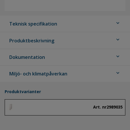
expand_more
Teknisk specifikation
expand_more
Produktbeskrivning
expand_more
Dokumentation
expand_more
Miljö- och klimatpåverkan
Produktvarianter
Art. nr
2989035