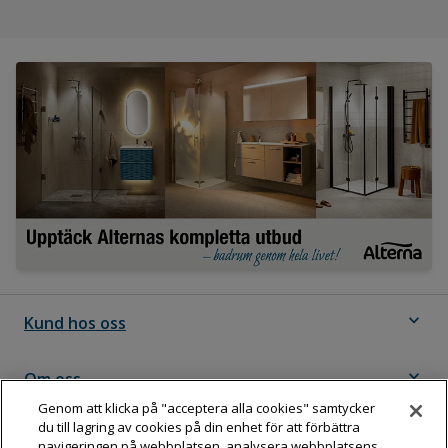
expand_more
Kund hos oss
expand_more
Om oss
Genom att klicka på "acceptera alla cookies" samtycker
du till lagring av cookies på din enhet för att förbättra
expand_more
Följ Dahl
navigeringen på webbplatsen, analysera webbplatsens