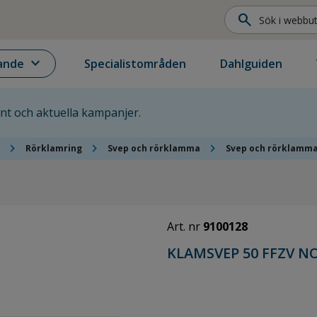
search
expand_more
ande
Specialistområden
Dahlguiden
ent och aktuella kampanjer.
chevron_right
chevron_right
chevron_right
Rörklamring
Svep och rörklamma
Svep och rörklamm
Art. nr
9100128
KLAMSVEP 50 FFZV N