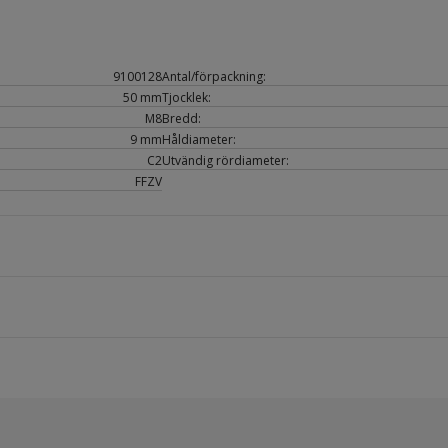
9100128
Antal/förpackning:
50 mm
Tjocklek:
M8
Bredd:
9 mm
Håldiameter:
C2
Utvändig rördiameter:
FFZV