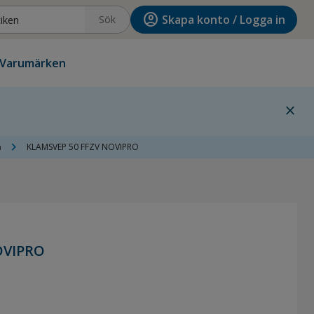
account_circle
Skapa konto / Logga in
Sök
Varumärken
close
chevron_right
a
KLAMSVEP 50 FFZV NOVIPRO
OVIPRO