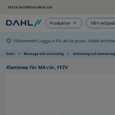
Hoppa till menyn
Hoppa till huvudinnehållet
Hoppa till sidfoten
Hitta butik
Kontakta oss
expand_more
Produkter
Vårt erbjud
info
Välkommen! Logga in för att se priser, lokalt sortim
chevron_right
chevron_right
Start
Montage och utrustning
Infästning och montering
Klamsvep för MA-rör, FFZV