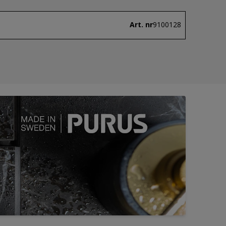
Art. nr
9100128