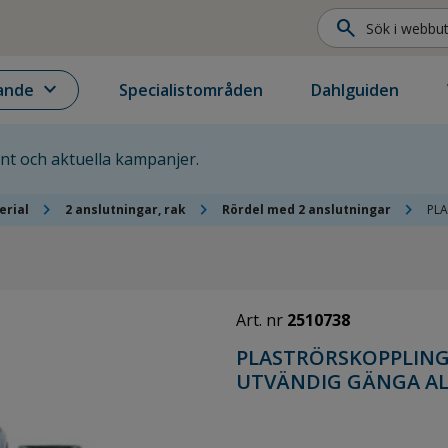
search
expand_more
ande
Specialistområden
Dahlguiden
ent och aktuella kampanjer.
chevron_right
chevron_right
chevron_right
erial
2 anslutningar, rak
Rördel med 2 anslutningar
PLA
Art. nr
2510738
PLASTRÖRSKOPPLING 
UTVÄNDIG GÄNGA A