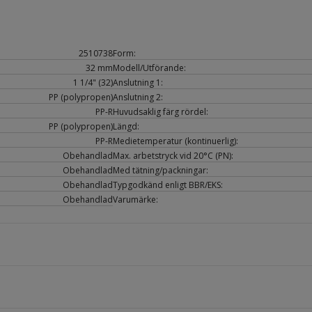
2510738
Form:
32 mm
Modell/Utförande:
1 1/4" (32)
Anslutning 1:
PP (polypropen)
Anslutning 2:
PP-R
Huvudsaklig färg rördel:
PP (polypropen)
Längd:
PP-R
Medietemperatur (kontinuerlig):
Obehandlad
Max. arbetstryck vid 20°C (PN):
Obehandlad
Med tätning/packningar:
Obehandlad
Typgodkänd enligt BBR/EKS:
Obehandlad
Varumärke: