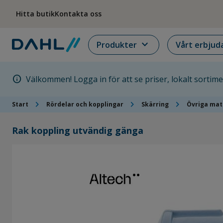
Hoppa till menyn
Hoppa till huvudinnehållet
Hoppa till sidfoten
Hitta butik
Kontakta oss
expand_more
Produkter
Vårt erbjud
info
Välkommen! Logga in för att se priser, lokalt sortim
chevron_right
chevron_right
chevron_right
Start
Rördelar och kopplingar
Skärring
Övriga mat
Rak koppling utvändig gänga