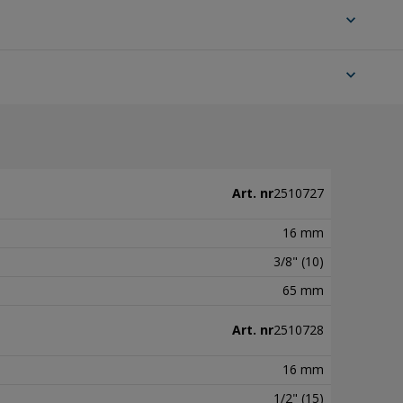
expand_more
expand_more
Art. nr
2510727
16 mm
3/8" (10)
65 mm
Art. nr
2510728
16 mm
1/2" (15)