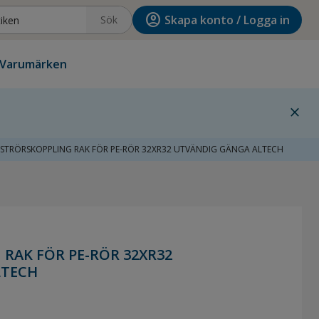
account_circle
Skapa konto / Logga in
Sök
Varumärken
close
STRÖRSKOPPLING RAK FÖR PE-RÖR 32XR32 UTVÄNDIG GÄNGA ALTECH
RAK FÖR PE-RÖR 32XR32
LTECH