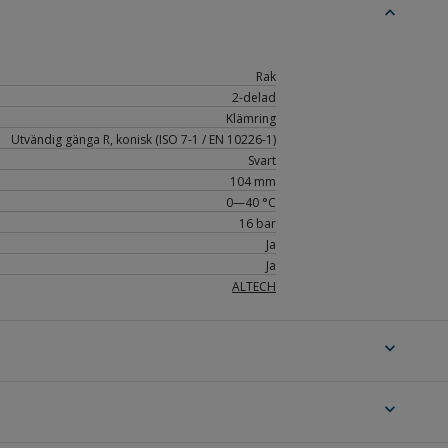
expand_less
Rak
2-delad
Klämring
Utvändig gänga R, konisk (ISO 7-1 / EN 10226-1)
Svart
104 mm
0—40 °C
16 bar
Ja
Ja
ALTECH
expand_more
expand_more