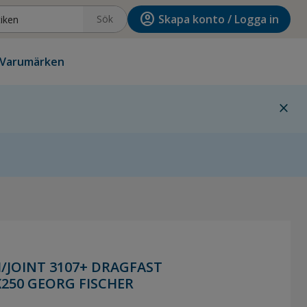
account_circle
Skapa konto / Logga in
Sök
Varumärken
close
ight
/JOINT 3107+ DRAGFAST
250 GEORG FISCHER