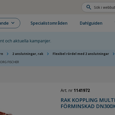
search
expand_more
ande
Specialistområden
Dahlguiden
ent och aktuella kampanjer.
chevron_right
chevron_right
chevron_r
rn
2 anslutningar, rak
Flexibel rördel med 2 anslutningar
ORG FISCHER
Art. nr
1141972
RAK KOPPLING MULTI
FÖRMINSKAD DN300X