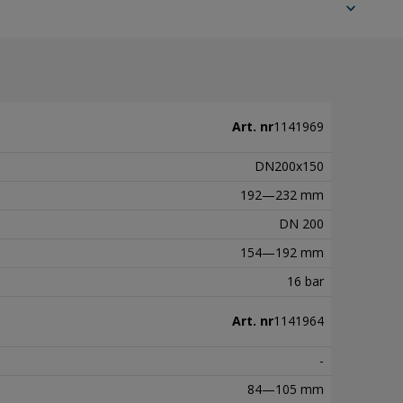
expand_more
Art. nr
1141969
DN200x150
192—232 mm
DN 200
154—192 mm
16 bar
Art. nr
1141964
-
84—105 mm