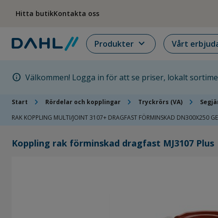
Hoppa till menyn
Hoppa till huvudinnehållet
Hoppa till sidfoten
Hitta butik
Kontakta oss
expand_more
Produkter
Vårt erbjud
info
Välkommen! Logga in för att se priser, lokalt sortim
chevron_right
chevron_right
chevron_right
Start
Rördelar och kopplingar
Tryckrörs (VA)
Segjä
RAK KOPPLING MULTI/JOINT 3107+ DRAGFAST FÖRMINSKAD DN300X250 GE
Koppling rak förminskad dragfast MJ3107 Plus