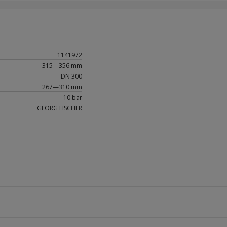
1141972
315—356 mm
DN 300
267—310 mm
10 bar
GEORG FISCHER