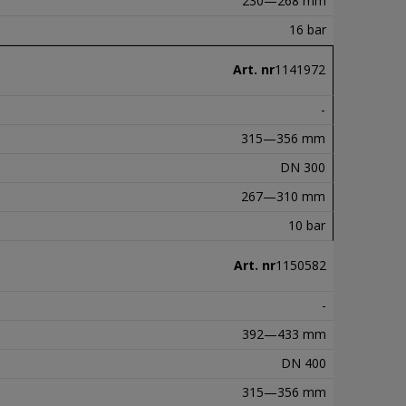
230—268 mm
16 bar
Art. nr
1141972
-
315—356 mm
DN 300
267—310 mm
10 bar
Art. nr
1150582
-
392—433 mm
DN 400
315—356 mm