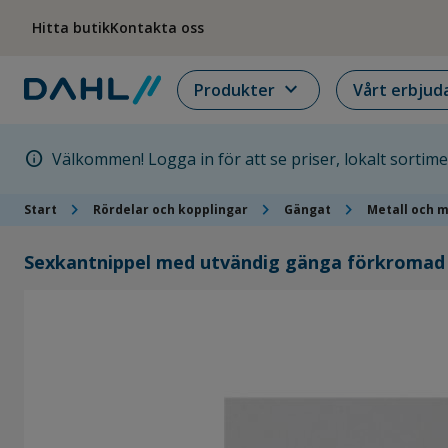
Hoppa till menyn
Hoppa till huvudinnehållet
Hoppa till sidfoten
Hitta butik
Kontakta oss
expand_more
Produkter
Vårt erbjud
info
Välkommen! Logga in för att se priser, lokalt sortim
chevron_right
chevron_right
chevron_right
Start
Rördelar och kopplingar
Gängat
Metall och 
Sexkantnippel med utvändig gänga förkromad