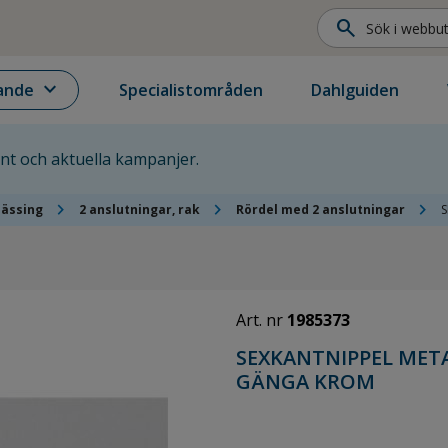
search
expand_more
ande
Specialistområden
Dahlguiden
ent och aktuella kampanjer.
chevron_right
chevron_right
chevron_right
mässing
2 anslutningar, rak
Rördel med 2 anslutningar
S
Art. nr
1985373
SEXKANTNIPPEL MET
GÄNGA KROM