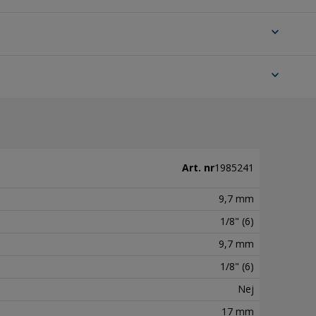
expand_more
expand_more
Art. nr
1985241
9,7 mm
1/8" (6)
9,7 mm
1/8" (6)
Nej
17 mm