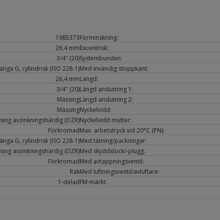
1985373
Förminskning:
26,4 mm
Excentrisk:
3/4" (20)
Systembunden:
nga G, cylindrisk (ISO 228-1)
Med invändig stoppkant:
26,4 mm
Längd:
3/4" (20)
Längd anslutning 1:
Mässing
Längd anslutning 2:
Mässing
Nyckelvidd:
sing avzinkningshärdig (DZR)
Nyckelvidd mutter:
Förkromad
Max. arbetstryck vid 20°C (PN):
nga G, cylindrisk (ISO 228-1)
Med tätning/packningar:
sing avzinkningshärdig (DZR)
Med skyddslock/-plugg:
Förkromad
Med avtappningsventil:
Rak
Med luftningsventil/avluftare:
1-delad
FM-märkt: