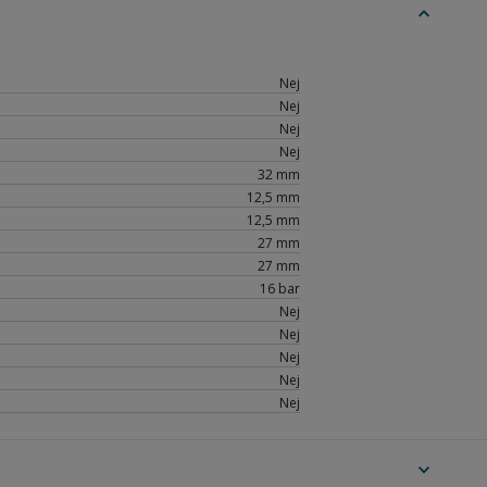
expand_less
Nej
Nej
Nej
Nej
32 mm
12,5 mm
12,5 mm
27 mm
27 mm
16 bar
Nej
Nej
Nej
Nej
Nej
expand_more