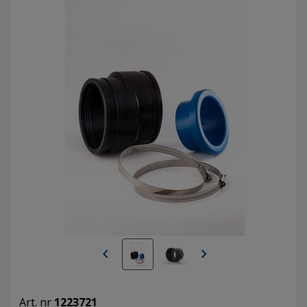
chevron_left
chevron_right
Art. nr
1223721