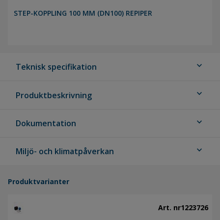
STEP-KOPPLING 100 MM (DN100) REPIPER
expand_more
Teknisk specifikation
expand_more
Produktbeskrivning
expand_more
Dokumentation
expand_more
Miljö- och klimatpåverkan
Produktvarianter
Art. nr
1223726