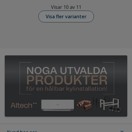
Visar 10 av 11
Visa fler varianter
expand_more