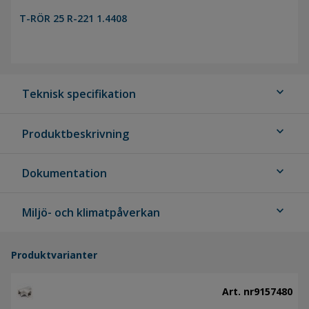
T-RÖR 25 R-221 1.4408
expand_more
Teknisk specifikation
expand_more
Produktbeskrivning
expand_more
Dokumentation
expand_more
Miljö- och klimatpåverkan
Produktvarianter
Art. nr
9157480