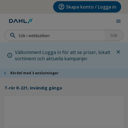
Hoppa till menyn
Hoppa till huvudinnehållet
Hoppa till sidfoten
account_circle
Skapa konto / Logga in
menu
search
Sök
close
Välkommen! Logga in för att se priser, lokalt
info
sortiment och aktuella kampanjer.
chevron_left
Rördel med 3 anslutningar
T-rör R-221, invändig gänga