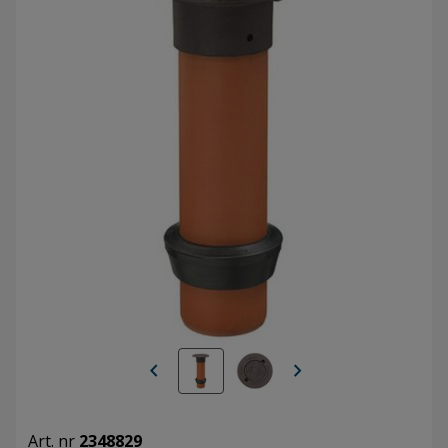
chevron_left
chevron_right
Art. nr
2348829