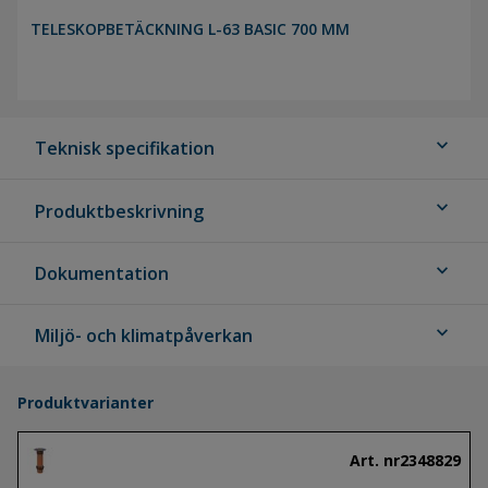
TELESKOPBETÄCKNING L-63 BASIC 700 MM
expand_more
Teknisk specifikation
expand_more
Produktbeskrivning
expand_more
Dokumentation
expand_more
Miljö- och klimatpåverkan
Produktvarianter
Art. nr
2348829