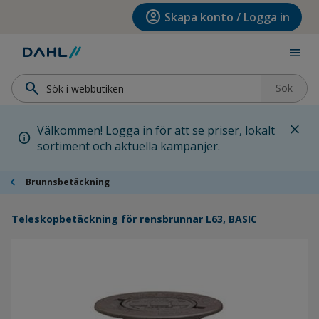
Hoppa till menyn
Hoppa till huvudinnehållet
Hoppa till sidfoten
account_circle
Skapa konto / Logga in
menu
search
Sök
close
Välkommen! Logga in för att se priser, lokalt
info
sortiment och aktuella kampanjer.
chevron_left
Brunnsbetäckning
Teleskopbetäckning för rensbrunnar L63, BASIC