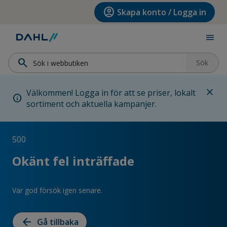
Hoppa till menyn
Hoppa till huvudinnehållet
Hoppa till sidfoten
account_circle
Skapa konto / Logga in
menu
search
Sök
close
Välkommen! Logga in för att se priser, lokalt
info
sortiment och aktuella kampanjer.
500
Okänt fel inträffade
Var god försök igen senare.
arrow_back
Gå tillbaka