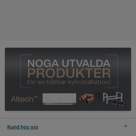
expand_more
Kund hos oss