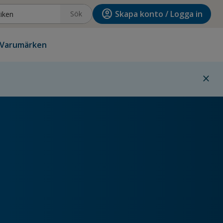
account_circle
Skapa konto / Logga in
Sök
Varumärken
close