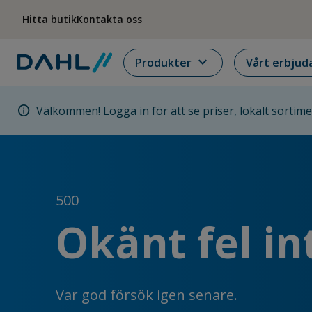
Hoppa till menyn
Hoppa till huvudinnehållet
Hoppa till sidfoten
Hitta butik
Kontakta oss
expand_more
Produkter
Vårt erbjud
info
Välkommen! Logga in för att se priser, lokalt sortim
500
Okänt fel in
Var god försök igen senare.