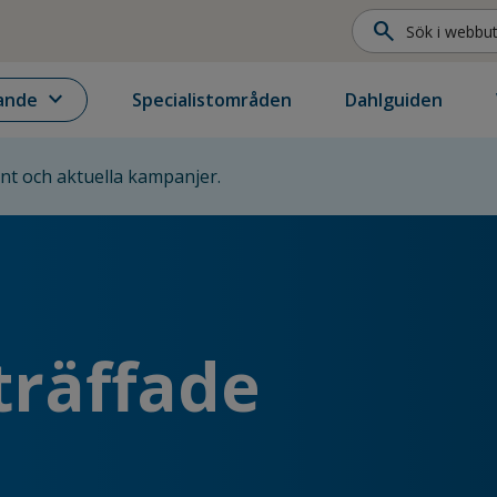
search
expand_more
ande
Specialistområden
Dahlguiden
ent och aktuella kampanjer.
träffade