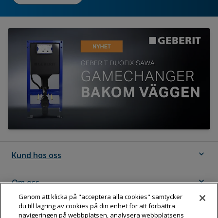
expand_more
Kund hos oss
expand_more
Om oss
Genom att klicka på "acceptera alla cookies" samtycker
du till lagring av cookies på din enhet för att förbättra
expand_more
Följ Dahl
navigeringen på webbplatsen, analysera webbplatsens