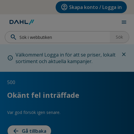
Hoppa till menyn
Hoppa till huvudinnehållet
Hoppa till sidfoten
account_circle
Skapa konto / Logga in
menu
search
Sök
close
Välkommen! Logga in för att se priser, lokalt
info
sortiment och aktuella kampanjer.
500
Okänt fel inträffade
Var god försök igen senare.
arrow_back
Gå tillbaka