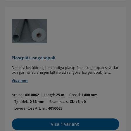
Plastplåt isogenopak
Den mycket åldringsbeständiga plastplåten Isogenopak skyddar
och gör rörisoleringen lättare att rengöra. Isogenopak har
betydande motståndskraft mot syror, alkalier, salter, olja,
Visa mer
bensin, alifatiska kolväten och frätande atmosfär. Materialet kan
heller inte korrodera och är praktiskt taget ogenomträngligt för
vattenånga.Framställd utan de ozonskadliga substanserna FCKW
Art. nr.
4010062
Längd
25 m
Bredd
1400 mm
och HFCKW, framställd utan tungmetallerna kadmium, bly,
kvicksilver, krom eller föreningar med dessa, framställd utan
Tjocklek
0,35 mm
Brandklass
CL-s3, d0
användning av silikon, utan mjukgörare. ISOGENOPAK är inte
Leverantörs Art. nr.
4010065
lämpat för utomhusanvändning (UV-ljus).
Visa 1 variant