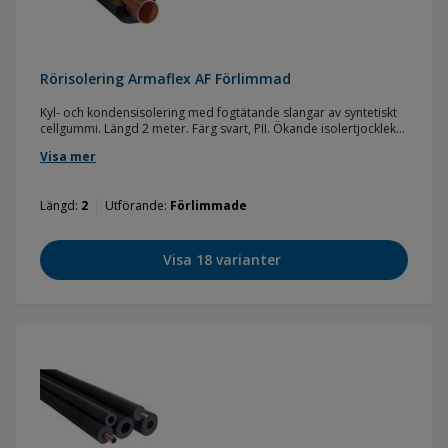
Rörisolering Armaflex AF Förlimmad
Kyl- och kondensisolering med fogtätande slangar av syntetiskt
cellgummi. Längd 2 meter. Färg svart, PII. Ökande isolertjocklek
(AF-1-A) 8,0 - 10,0 mm. Ökande isolertjocklek (AF-2-A) 11,5 - 14,5
Visa mer
mm. Temperaturgränser: -50 - +105 °C (plana ytor +85 °C).
Förlimmad. Enhet: meter.
Längd
2
Utförande
Förlimmade
Visa 18 varianter