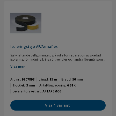
Isoleringstejp AF/Armaflex
Självhäftande cellgummitejp på rulle för reparation av skadad
isolering, för lindning kring rör, ventiler och andra föremål som
är svåråtkomliga, för att täcka och fixera skarvar och blindändar
Visa mer
etc. Används vid montage av Armaflex AF/XG.
Art. nr.
9907898
Längd
15 m
Bredd
50 mm
Tjocklek
3 mm
Antal/förpackning
6 STK
Leverantörs Art. nr.
AFTAPEMC6
Visa 1 variant