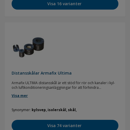
Visa 16 varianter
Distansskålar Armafix Ultima
Armafix ULTIMA distansskål är ett stöd för rör och kanaler i kyl-
och luftkonditioneringsanläggningar för att förhindra
kondensbildning vid fästpunkter. Termiskt icke-interaktiv del i ett
Visa mer
stycke med 2 PUR/PIR-sektioner och självhäftande förslutning.
Alla dimensioner passar till ULTIMA/Armaflex sortiment av
slangar/plattor.
Synonymer
kylsvep, isolerskål, skål,
Materialtyp: Lagringssegment av PUR/PIR, inkapslade i och
limmade på ULTIMA/Armaflex material. Utvändigt lager av målad
0,8 mm tjock aluminium, vilken samtidigt tjänar som ångspärr för
lagringssegmenten av PUR/PIR.
Visa 74 varianter
Speciell materialinformation: Spår av silikon kan förekomma på