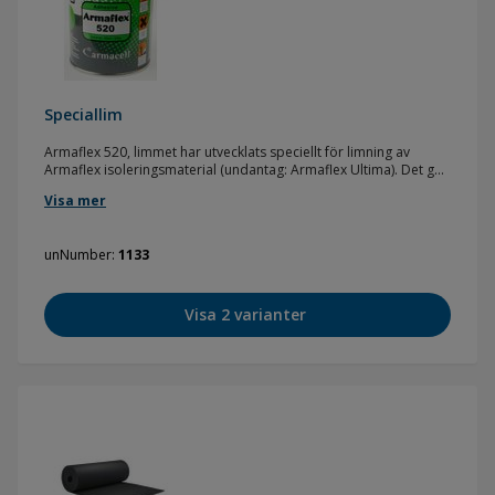
Speciallim
Armaflex 520, limmet har utvecklats speciellt för limning av
Armaflex isoleringsmaterial (undantag: Armaflex Ultima). Det ger
en tillförlitlig och säker fog till de ytor som ska limmas vid
Visa mer
arbetstemperaturer mellan -50 °C och +105 °C. Limningen är
väder- och åldersbeständig.
unNumber
1133
Visa 2 varianter