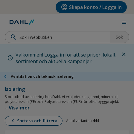
Hoppa till menyn
Hoppa till huvudinnehållet
Hoppa till sidfoten
account_circle
Skapa konto / Logga in
menu
search
Sök
close
Välkommen! Logga in för att se priser, lokalt
info
sortiment och aktuella kampanjer.
chevron_left
Ventilation och teknisk isolering
Isolering
Stort utbud av isolering hos Dahl. Vi erbjuder cellgummi, mineralull,
polyetenskum (PE) och Polyuretanskum (PUR) för olika byggprojekt.
Komplettera med
stift
eller
tejp
.
Visa mer
...
chevron_left
Sortera och filtrera
Antal varianter:
444