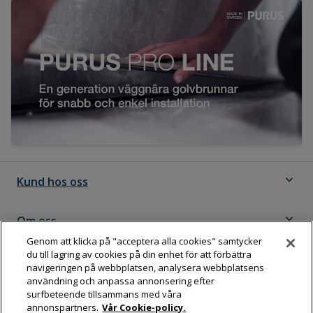
expand_more
Kund hos oss
expand_more
Om oss
Genom att klicka på "acceptera alla cookies" samtycker
du till lagring av cookies på din enhet för att förbättra
expand_more
Följ Dahl
navigeringen på webbplatsen, analysera webbplatsens
användning och anpassa annonsering efter
surfbeteende tillsammans med våra
annonspartners.
Vår Cookie-policy.