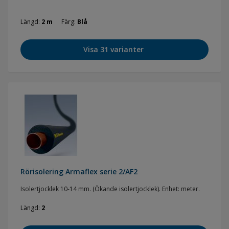
så att nödutgångar och utrymningsvägar fortfarande syns. •
Euroklass BL-s1, d0 med minimal rökutveckling. Tillverkad med
Längd
2 m
Färg
Blå
patenterad Armaprene-teknik. Med slutna celler, låg
värmeledningsförmåga och högt ångdiffusionsmotstånd (m ≥ 7
000). Förberedd för Green Building-certifiering
Visa 31 varianter
Rörisolering Armaflex serie 2/AF2
Isolertjocklek 10-14 mm. (Ökande isolertjocklek). Enhet: meter.
Längd
2