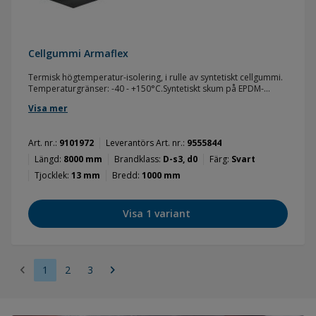
Cellgummi Armaflex
Termisk högtemperatur-isolering, i rulle av syntetiskt cellgummi.
Temperaturgränser: -40 - +150°C.Syntetiskt skum på EPDM-
gummibas. Fabrikstillverkat flexibelt elastomerskum (FEF) enligt
Visa mer
EN 14304.
Art. nr.
9101972
Leverantörs Art. nr.
9555844
Längd
8000 mm
Brandklass
D-s3, d0
Färg
Svart
Tjocklek
13 mm
Bredd
1000 mm
Visa 1 variant
chevron_left
chevron_right
1
2
3