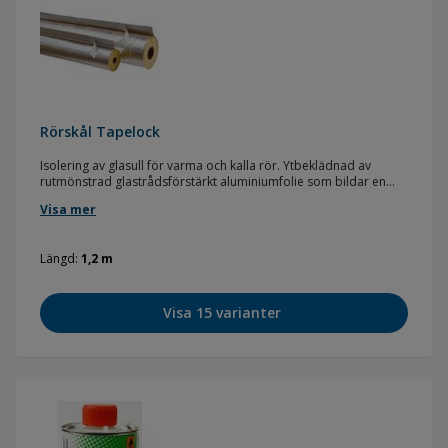
Rörskål Tapelock
Isolering av glasull för varma och kalla rör. Ytbeklädnad av
rutmönstrad glastrådsförstärkt aluminiumfolie som bildar en
överlapp med dubbelhäftande tejp. Densitet: cirka 75 kg/m³
Visa mer
Längd: 1200 mm. Högsta användnings temperatur: 200 °C. Max
ytbeklädnaden 60 °C. Brandklass: klass I.
Längd
1,2 m
Visa 15 varianter