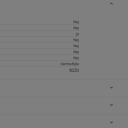
expand_less
Nej
Nej
Ja
Nej
Nej
Nej
Nej
Värme/Kyla
ROTH
expand_more
expand_more
expand_more