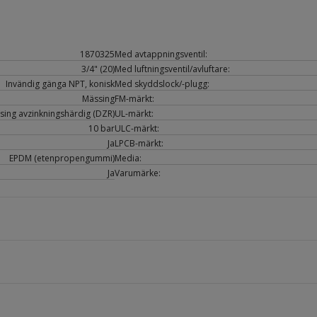
1870325
Med avtappningsventil:
3/4" (20)
Med luftningsventil/avluftare:
Invändig gänga NPT, konisk
Med skyddslock/-plugg:
Mässing
FM-märkt:
sing avzinkningshärdig (DZR)
UL-märkt:
10 bar
ULC-märkt:
Ja
LPCB-märkt:
EPDM (etenpropengummi)
Media:
Ja
Varumärke: