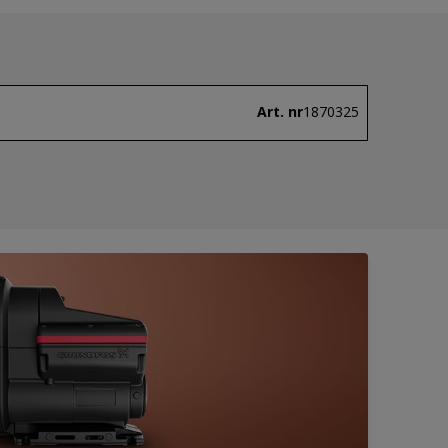
Art. nr
1870325