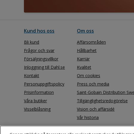
Kund hos oss
Om oss
Bli kund
Affärsområden
Frågor och svar
Hållbarhet
Försäljningsvillkor
Karriär
Inloggning till Dahl.se
Kvalitet
Kontakt
Om cookies
Personuppgiftspolicy
Press och media
Prisinformation
Saint-Gobain Distribution Sw
Våra butiker
Tillgänglighetsredogörelse
Visselblåsning
Vision och affärsidé
Vår historia