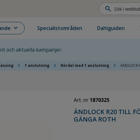
search
expand_more
ande
Specialistområden
Dahlguiden
ent och aktuella kampanjer.
chevron_right
chevron_right
chevron_right
mässing
1 anslutning
Rördel med 1 anslutning
ÄNDLOCK R
Art. nr
1870325
ÄNDLOCK R20 TILL F
GÄNGA ROTH