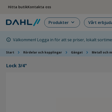
Hoppa till menyn
Hoppa till huvudinnehållet
Hoppa till sidfoten
Hitta butik
Kontakta oss
expand_more
Produkter
Vårt erbjud
info
Välkommen! Logga in för att se priser, lokalt sortim
chevron_right
chevron_right
chevron_right
Start
Rördelar och kopplingar
Gängat
Metall och 
Lock 3/4"