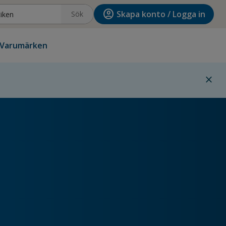
account_circle
Skapa konto / Logga in
Sök
Varumärken
close