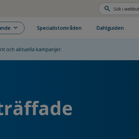
search
expand_more
ande
Specialistområden
Dahlguiden
ent och aktuella kampanjer.
träffade