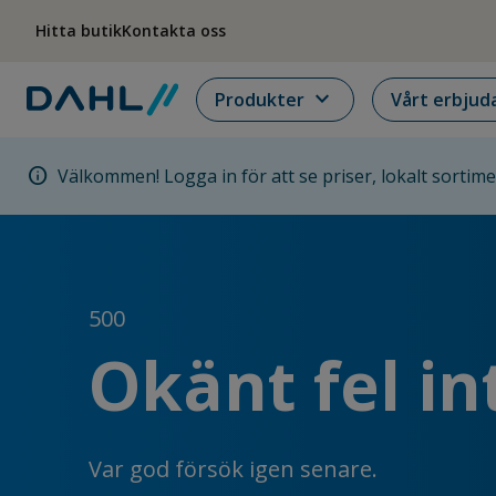
Hoppa till menyn
Hoppa till huvudinnehållet
Hoppa till sidfoten
Hitta butik
Kontakta oss
expand_more
Produkter
Vårt erbjud
info
Välkommen! Logga in för att se priser, lokalt sortim
500
Okänt fel in
Var god försök igen senare.