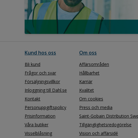
Kund hos oss
Om oss
Bli kund
Affärsområden
Frågor och svar
Hållbarhet
Försäljningsvillkor
Karriär
Inloggning till Dahl.se
Kvalitet
Kontakt
Om cookies
Personuppgiftspolicy
Press och media
Prisinformation
Saint-Gobain Distribution Sw
Våra butiker
Tillgänglighetsredogörelse
Visselblåsning
Vision och affärsidé