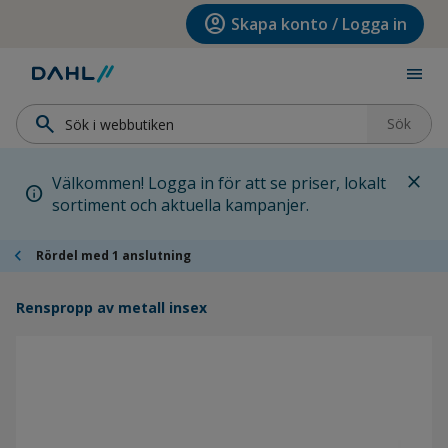
Hoppa till menyn
Hoppa till huvudinnehållet
Hoppa till sidfoten
account_circle
Skapa konto / Logga in
menu
search
Sök
close
Välkommen! Logga in för att se priser, lokalt
info
sortiment och aktuella kampanjer.
chevron_left
Rördel med 1 anslutning
Renspropp av metall insex