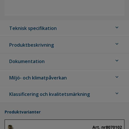
expand_more
Teknisk specifikation
expand_more
Produktbeskrivning
expand_more
Dokumentation
expand_more
Miljö- och klimatpåverkan
expand_more
Klassificering och kvalitetsmärkning
Produktvarianter
Art. nr
8070102