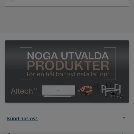
expand_more
Kund hos oss