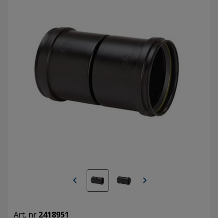
chevron_left
chevron_right
Art. nr
2418951