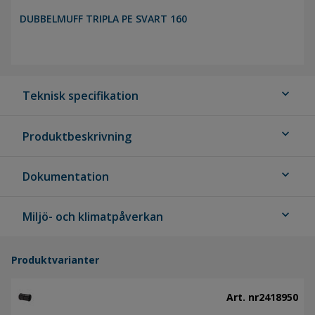
DUBBELMUFF TRIPLA PE SVART 160
expand_more
Teknisk specifikation
expand_more
Produktbeskrivning
expand_more
Dokumentation
expand_more
Miljö- och klimatpåverkan
Produktvarianter
Art. nr
2418950