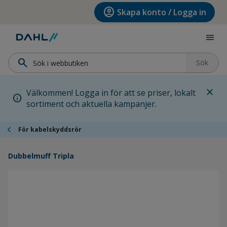
Hoppa till menyn
Hoppa till huvudinnehållet
Hoppa till sidfoten
account_circle
Skapa konto / Logga in
menu
search
Sök
close
Välkommen! Logga in för att se priser, lokalt
info
sortiment och aktuella kampanjer.
chevron_left
För kabelskyddsrör
Dubbelmuff Tripla