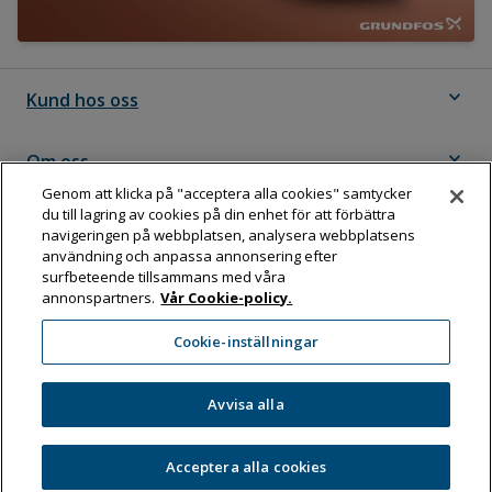
expand_more
Kund hos oss
expand_more
Om oss
Genom att klicka på "acceptera alla cookies" samtycker
du till lagring av cookies på din enhet för att förbättra
expand_more
Följ Dahl
navigeringen på webbplatsen, analysera webbplatsens
användning och anpassa annonsering efter
surfbeteende tillsammans med våra
annonspartners.
Vår Cookie-policy.
Dahl Sverige AB
Cookie-inställningar
Box 11076, 161 11 BROMMA
Tel:
08-583 595 00
Avvisa alla
Acceptera alla cookies