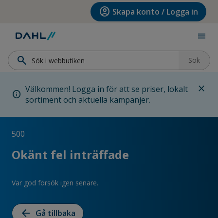
Hoppa till menyn
Hoppa till huvudinnehållet
Hoppa till sidfoten
account_circle
Skapa konto / Logga in
menu
search
Sök
close
Välkommen! Logga in för att se priser, lokalt
info
sortiment och aktuella kampanjer.
500
Okänt fel inträffade
Var god försök igen senare.
arrow_back
Gå tillbaka