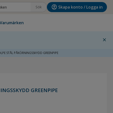
account_circle
Skapa konto / Logga in
Sök
Varumärken
close
OLPE STÅL PÅKÖRNINGSSKYDD GREENPIPE
NINGSSKYDD GREENPIPE