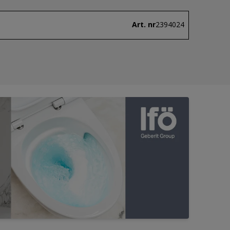
Art. nr
2394024