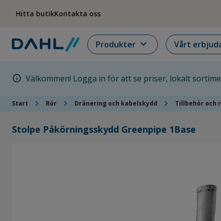
Hoppa till menyn
Hoppa till huvudinnehållet
Hoppa till sidfoten
Hitta butik
Kontakta oss
expand_more
Produkter
Vårt erbjud
info
Välkommen! Logga in för att se priser, lokalt sortim
chevron_right
chevron_right
chevron_right
Start
Rör
Dränering och kabelskydd
Tillbehör och 
Stolpe Påkörningsskydd Greenpipe 1Base