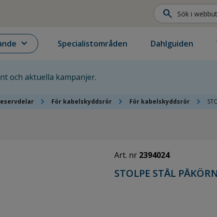
search
expand_more
ande
Specialistområden
Dahlguiden
ent och aktuella kampanjer.
chevron_right
chevron_right
chevron_right
reservdelar
För kabelskyddsrör
För kabelskyddsrör
ST
Art. nr
2394024
STOLPE STÅL PÅKÖR