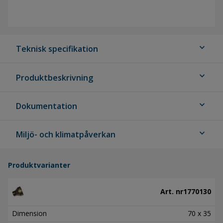
expand_more
Teknisk specifikation
expand_more
Produktbeskrivning
expand_more
Dokumentation
expand_more
Miljö- och klimatpåverkan
Produktvarianter
Art. nr
1770130
Dimension
70 x 35