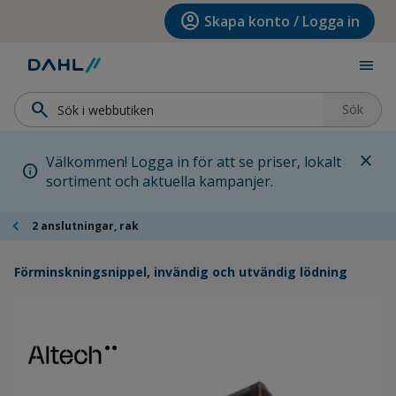
Hoppa till menyn
Hoppa till huvudinnehållet
Hoppa till sidfoten
account_circle
Skapa konto / Logga in
menu
search
Sök
close
Välkommen! Logga in för att se priser, lokalt
info
sortiment och aktuella kampanjer.
chevron_left
2 anslutningar, rak
Förminskningsnippel, invändig och utvändig lödning