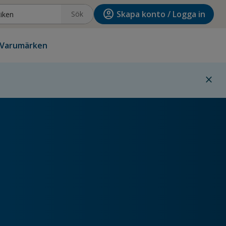
account_circle
Skapa konto / Logga in
Sök
Varumärken
close