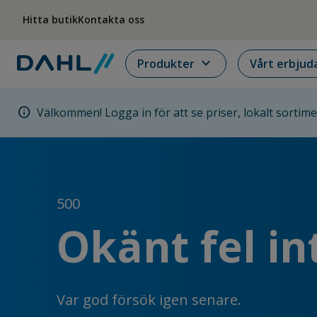
Hoppa till menyn
Hoppa till huvudinnehållet
Hoppa till sidfoten
Hitta butik
Kontakta oss
expand_more
Produkter
Vårt erbjud
info
Välkommen! Logga in för att se priser, lokalt sortim
500
Okänt fel in
Var god försök igen senare.