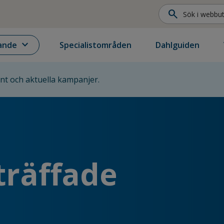
search
expand_more
ande
Specialistområden
Dahlguiden
ent och aktuella kampanjer.
träffade