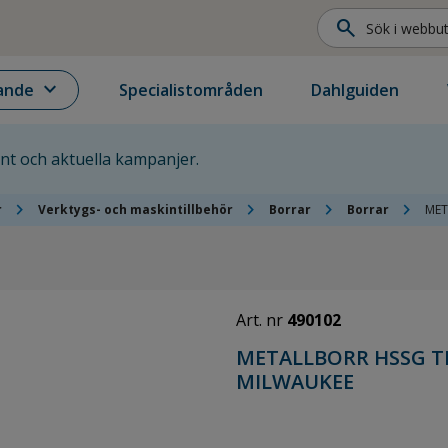
search
expand_more
ande
Specialistområden
Dahlguiden
ent och aktuella kampanjer.
chevron_right
chevron_right
chevron_right
chevron_right
r
Verktygs- och maskintillbehör
Borrar
Borrar
MET
Art. nr
490102
METALLBORR HSSG TI
MILWAUKEE