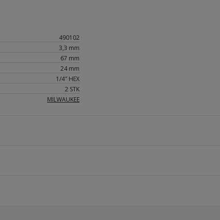
490102
3,3 mm
67 mm
24 mm
1/4″ HEX
2 STK
MILWAUKEE