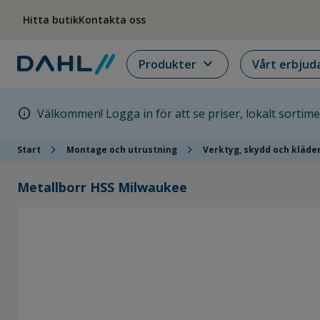
Hoppa till menyn
Hoppa till huvudinnehållet
Hoppa till sidfoten
Hitta butik
Kontakta oss
expand_more
Produkter
Vårt erbjud
info
Välkommen! Logga in för att se priser, lokalt sortim
chevron_right
chevron_right
Start
Montage och utrustning
Verktyg, skydd och kläde
Metallborr HSS Milwaukee