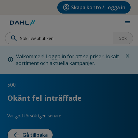
Hoppa till menyn
Hoppa till huvudinnehållet
Hoppa till sidfoten
account_circle
Skapa konto / Logga in
menu
search
Sök
close
Välkommen! Logga in för att se priser, lokalt
info
sortiment och aktuella kampanjer.
500
Okänt fel inträffade
Var god försök igen senare.
arrow_back
Gå tillbaka