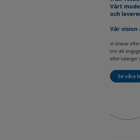
Vårt moder
och leverer
Vår vision
Vi strävar efte
tror att engag
efter talanger 
Se våra l