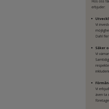
Hos oss får
erbjuder:
Utveckl
Vi inves
möjlighe
Dahl fle
Säker o
Vi värna
Samtidigt
respekte
inkluder
Förmån
Vi erbju
även ta d
företage