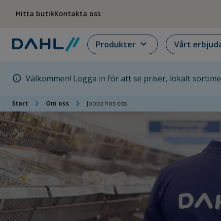
Hoppa till menyn
Hoppa till huvudinnehållet
Hoppa till sidfoten
Hitta butik
Kontakta oss
expand_more
Produkter
Vårt erbjud
info
Välkommen! Logga in för att se priser, lokalt sortim
chevron_right
chevron_right
Start
Om oss
Jobba hos oss