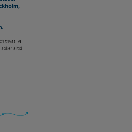
ockholm,
n.
h trivas. Vi
söker alltid