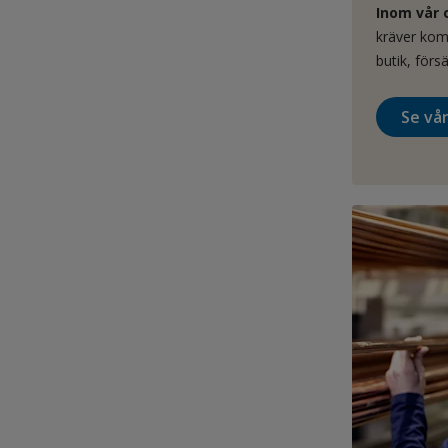
Inom vår 
kräver kom
butik, förs
Se vår