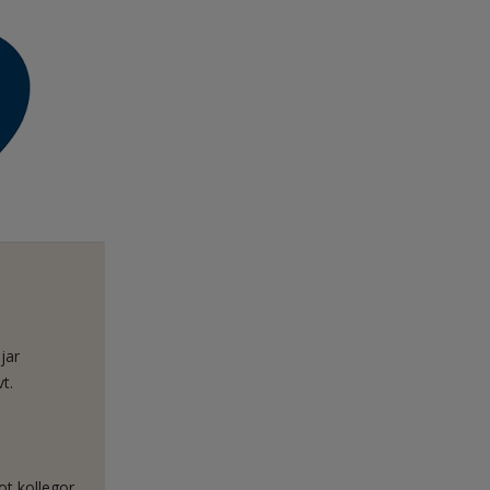
jar
t.
ot kollegor,