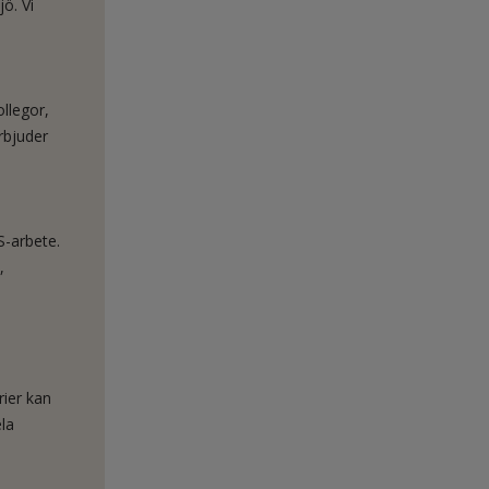
ö. Vi
llegor,
erbjuder
S-arbete.
,
rier kan
ela