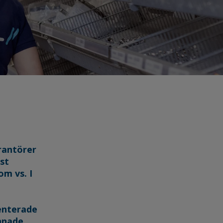
rantörer
st
om vs. I
senterade
nnade.