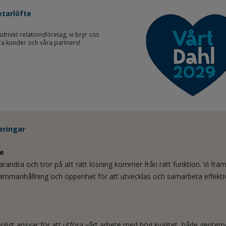
tarlöfte
sdrivet relationsföretag, vi bryr oss
a kunder och våra partners!
eringar
e
 varandra och tror på att rätt lösning kommer från rätt funktion. Vi främ
sammanhållning och öppenhet för att utvecklas och samarbeta effektiv
onligt ansvar för att utföra vårt arbete med hög kvalitet, både gentem