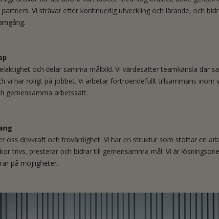
partners. Vi strävar efter kontinuerlig utveckling och lärande, och bidrar
ramgång.
ap
delaktighet och delar samma målbild. Vi värdesätter teamkänsla där s
och vi har roligt på jobbet. Vi arbetar förtroendefullt tillsammans inom 
ch gemensamma arbetssätt.
ang
r oss drivkraft och trovärdighet. Vi har en struktur som stöttar en arb
or trivs, presterar och bidrar till gemensamma mål. Vi är lösningsori
rar på möjligheter.