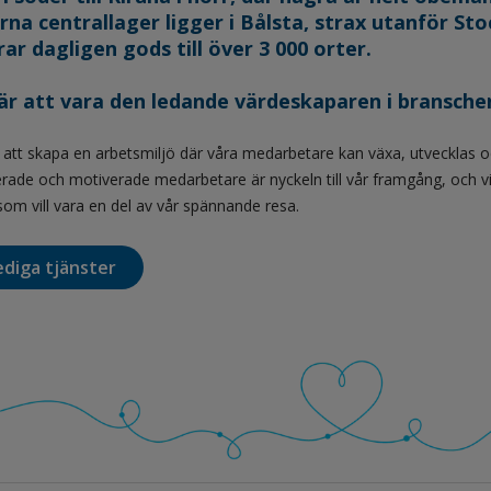
na centrallager ligger i Bålsta, strax utanför St
ar dagligen gods till över 3 000 orter.
 är att vara den ledande värdeskaparen i bransche
r att skapa en arbetsmiljö där våra medarbetare kan växa, utvecklas oc
erade och motiverade medarbetare är nyckeln till vår framgång, och vi 
som vill vara en del av vår spännande resa.
ediga tjänster