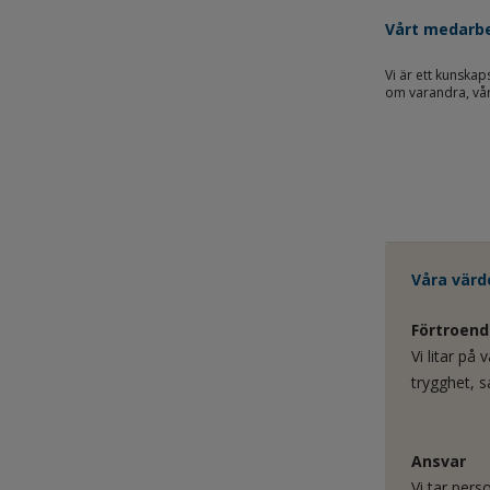
Vårt medarbe
Vi är ett kunskap
om varandra, vår
Våra värd
Förtroend
Vi litar på
trygghet, 
Ansvar
Vi tar pers