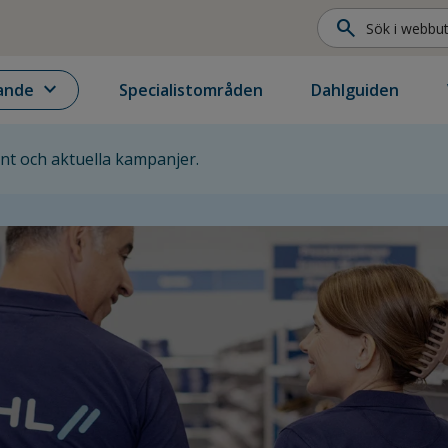
search
expand_more
ande
Specialistområden
Dahlguiden
ent och aktuella kampanjer.