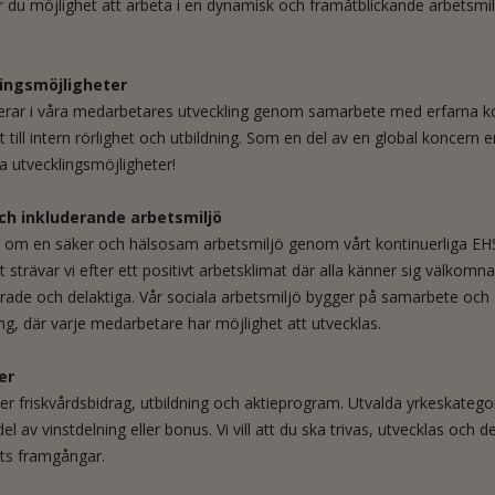
 du möjlighet att arbeta i en dynamisk och framåtblickande arbetsmilj
ingsmöjligheter
terar i våra medarbetares utveckling genom samarbete med erfarna ko
t till intern rörlighet och utbildning. Som en del av en global koncern 
ra utvecklingsmöjligheter!
ch inkluderande arbetsmiljö
r om en säker och hälsosam arbetsmiljö genom vårt kontinuerliga EH
 strävar vi efter ett positivt arbetsklimat där alla känner sig välkomna
rade och delaktiga. Vår sociala arbetsmiljö bygger på samarbete och
ing, där varje medarbetare har möjlighet att utvecklas.
er
der friskvårdsbidrag, utbildning och aktieprogram. Utvalda yrkeskatego
el av vinstdelning eller bonus. Vi vill att du ska trivas, utvecklas och d
ts framgångar.