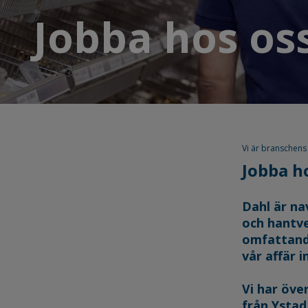
Jobba hos os
Vi är branschens
Jobba h
Dahl är na
och hantve
omfattande
vår affär 
Vi har öve
från Ystad