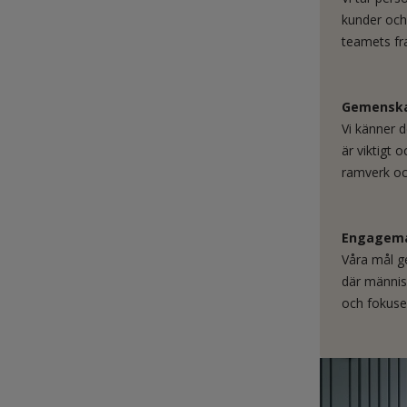
kunder och 
teamets f
Gemensk
Vi känner 
är viktigt 
ramverk o
Engagem
Våra mål ge
där människ
och fokuse