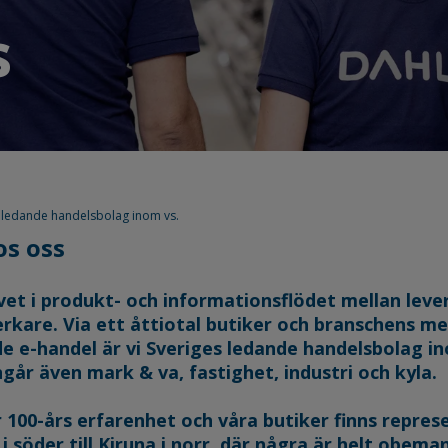
s
 ledande handelsbolag inom vs.
os oss
vet i produkt- och informationsflödet mellan leve
rkare. Via ett åttiotal butiker och branschens me
 e-handel är vi Sveriges ledande handelsbolag in
ingår även mark & va, fastighet, industri och kyla.
r 100-års erfarenhet och våra butiker finns repre
 i söder till Kiruna i norr, där några är helt obema