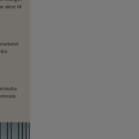
 aktivt till
amarbetet
våra
etskultur
enterade