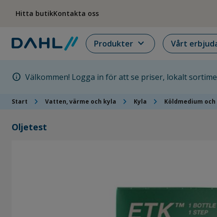
Hoppa till menyn
Hoppa till huvudinnehållet
Hoppa till sidfoten
Hitta butik
Kontakta oss
expand_more
Produkter
Vårt erbjud
info
Välkommen! Logga in för att se priser, lokalt sortim
chevron_right
chevron_right
chevron_right
Start
Vatten, värme och kyla
Kyla
Köldmedium och 
Oljetest