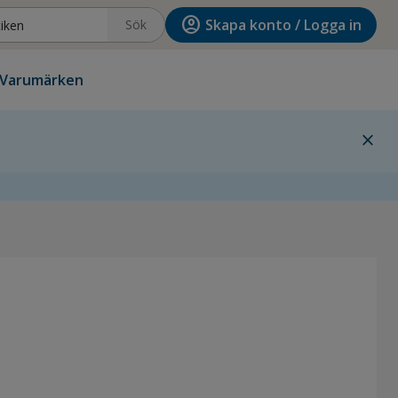
account_circle
Skapa konto / Logga in
Sök
Varumärken
close