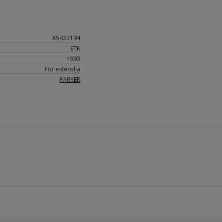
K5422194
ETK
1993
För esterolja
PARKER