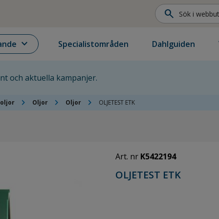
search
expand_more
ande
Specialistområden
Dahlguiden
ent och aktuella kampanjer.
chevron_right
chevron_right
chevron_right
oljor
Oljor
Oljor
OLJETEST ETK
Art. nr
K5422194
OLJETEST ETK