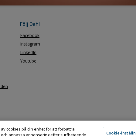
Följ Dahl
Facebook
Instagram
LinkedIn
Youtube
eden
 av cookies på din enhet för att förbättra
Cookie-inställ
 och anpassa annonsering efter surfbeteende
Adress:
Dahl Sverige AB / Box 11076, 161 11 BROMMA
Telefon