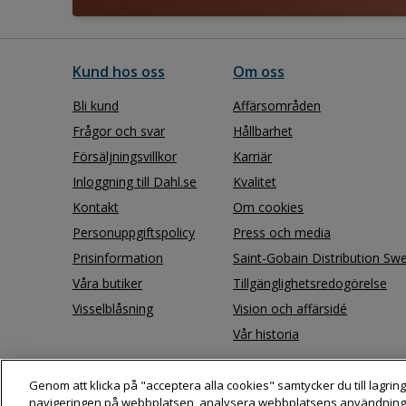
Kund hos oss
Om oss
Bli kund
Affärsområden
Frågor och svar
Hållbarhet
Försäljningsvillkor
Karriär
Inloggning till Dahl.se
Kvalitet
Kontakt
Om cookies
Personuppgiftspolicy
Press och media
Prisinformation
Saint-Gobain Distribution Sw
Våra butiker
Tillgänglighetsredogörelse
Visselblåsning
Vision och affärsidé
Vår historia
Genom att klicka på "acceptera alla cookies" samtycker du till lagring
navigeringen på webbplatsen, analysera webbplatsens användning