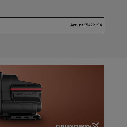
Art. nr
K5422194