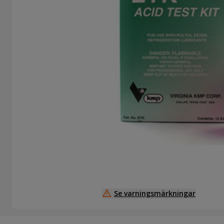
warning_amber
Se varningsmärkningar