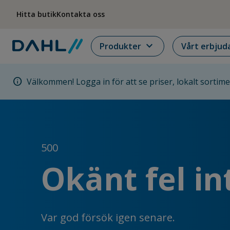
Hoppa till menyn
Hoppa till huvudinnehållet
Hoppa till sidfoten
Hitta butik
Kontakta oss
expand_more
Produkter
Vårt erbjud
info
Välkommen! Logga in för att se priser, lokalt sortim
500
Okänt fel in
Var god försök igen senare.