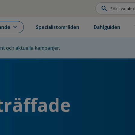
search
expand_more
ande
Specialistområden
Dahlguiden
ent och aktuella kampanjer.
träffade