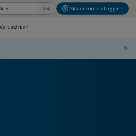
account_circle
Skapa konto / Logga in
Sök
Varumärken
close