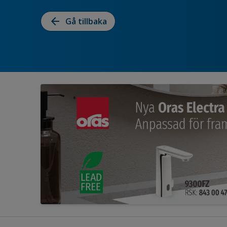
arrow_back
Gå tillbaka