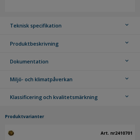
expand_more
Teknisk specifikation
expand_more
Produktbeskrivning
expand_more
Dokumentation
expand_more
Miljö- och klimatpåverkan
expand_more
Klassificering och kvalitetsmärkning
Produktvarianter
Art. nr
2410701