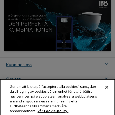
expand_more
Kund hos oss
expand_more
Om oss
Genom att klicka på "acceptera alla cookies" samtycker
du till lagring av cookies på din enhet för att förbättra
expand_more
Följ Dahl
navigeringen på webbplatsen, analysera webbplatsens
användning och anpassa annonsering efter
surfbeteende tillsammans med våra
annonspartners.
Vår Cookie-policy.