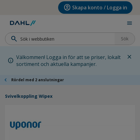
Hoppa till menyn
Hoppa till huvudinnehållet
Hoppa till sidfoten
account_circle
Skapa konto / Logga in
menu
search
Sök
close
Välkommen! Logga in för att se priser, lokalt
info
sortiment och aktuella kampanjer.
chevron_left
Rördel med 2 anslutningar
Svivelkoppling Wipex