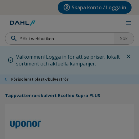
Hoppa till menyn
Hoppa till huvudinnehållet
Hoppa till sidfoten
account_circle
Skapa konto / Logga in
menu
search
Sök
close
Välkommen! Logga in för att se priser, lokalt
info
sortiment och aktuella kampanjer.
chevron_left
Förisolerat plast-/kulvertrör
Tappvattenrörskulvert Ecoflex Supra PLUS