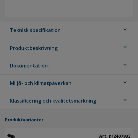
expand_more
Teknisk specifikation
expand_more
Produktbeskrivning
expand_more
Dokumentation
expand_more
Miljö- och klimatpåverkan
expand_more
Klassificering och kvalitetsmärkning
Produktvarianter
Art. nr
2407833