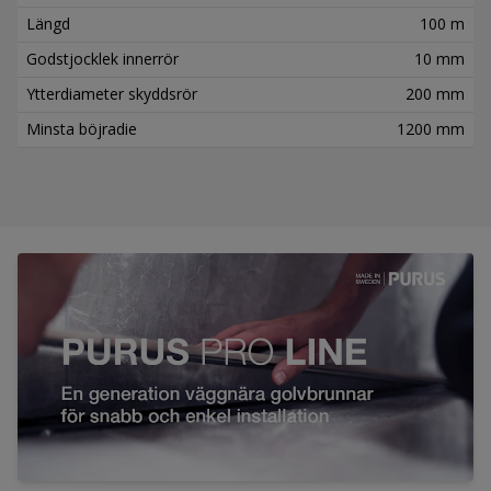
Längd
100 m
Godstjocklek innerrör
10 mm
Ytterdiameter skyddsrör
200 mm
Minsta böjradie
1200 mm